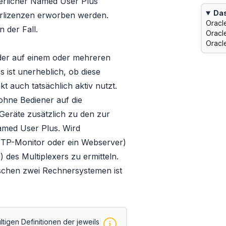
derlicher Named User Plus
Das
orlizenzen erworben werden.
Oracl
 der Fall.
Oracl
Oracl
 der auf einem oder mehreren
s ist unerheblich, ob diese
auch tatsächlich aktiv nutzt.
ohne Bediener auf die
Geräte zusätzlich zu den zur
amed User Plus. Wird
n TP-Monitor oder ein Webserver)
) des Multiplexers zu ermitteln.
schen zwei Rechnersystemen ist
ltigen Definitionen der jeweils