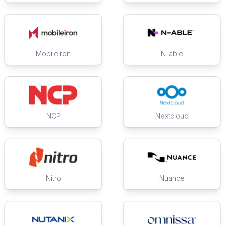
MobileIron
N-able
NCP
Nextcloud
Nitro
Nuance