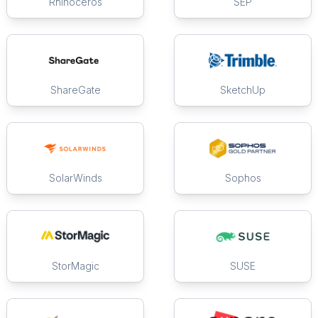
Rhinoceros
SEP
ShareGate
SketchUp
SolarWinds
Sophos
StorMagic
SUSE