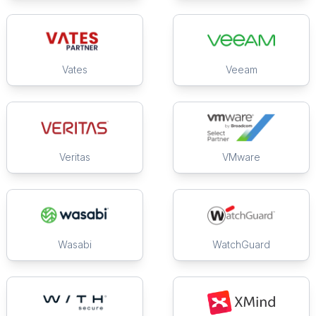
Vates
Veeam
Veritas
VMware
Wasabi
WatchGuard