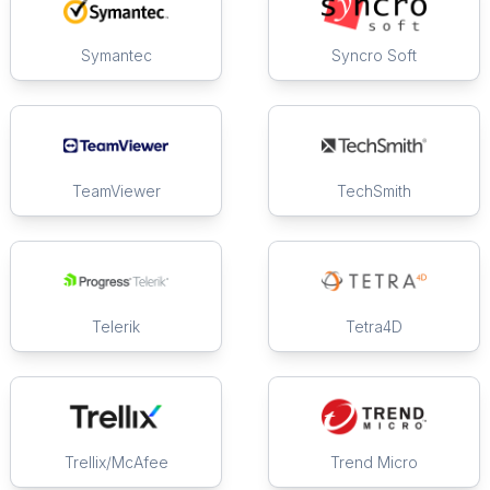
Symantec
Syncro Soft
TeamViewer
TechSmith
Telerik
Tetra4D
Trellix/McAfee
Trend Micro