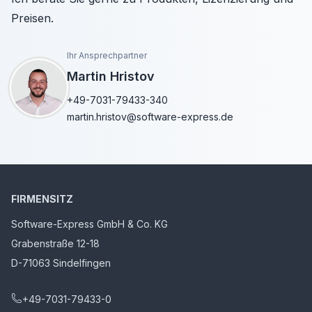
Preisen.
Ihr Ansprechpartner
Martin Hristov
+49-7031-79433-340
martin.hristov@software-express.de
FIRMENSITZ
Software-Express GmbH & Co. KG
Grabenstraße 12-18
D-71063 Sindelfingen
+49-7031-79433-0