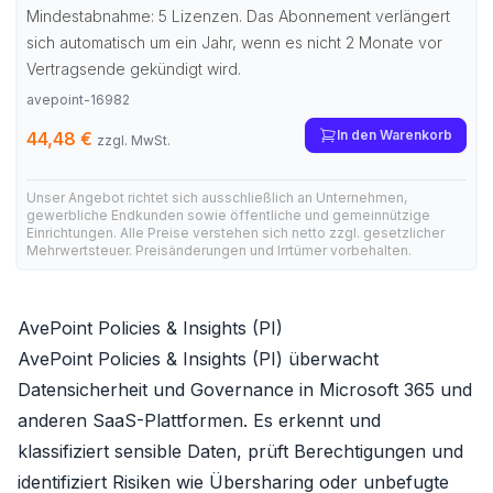
Mindestabnahme: 5 Lizenzen. Das Abonnement verlängert
sich automatisch um ein Jahr, wenn es nicht 2 Monate vor
Vertragsende gekündigt wird.
avepoint-16982
In den Warenkorb
44,48 €
zzgl. MwSt.
Unser Angebot richtet sich ausschließlich an Unternehmen,
gewerbliche Endkunden sowie öffentliche und gemeinnützige
Einrichtungen. Alle Preise verstehen sich netto zzgl. gesetzlicher
Mehrwertsteuer. Preisänderungen und Irrtümer vorbehalten.
AvePoint Policies & Insights (PI)
AvePoint Policies & Insights (PI) überwacht
Datensicherheit und Governance in Microsoft 365 und
anderen SaaS-Plattformen. Es erkennt und
klassifiziert sensible Daten, prüft Berechtigungen und
identifiziert Risiken wie Übersharing oder unbefugte