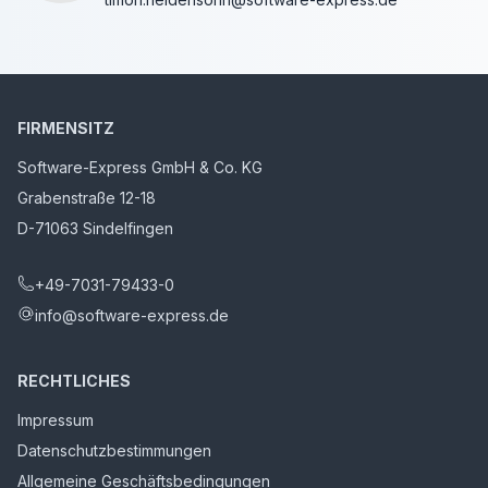
only).
only).
only).
Lizenzierung, Migration und Upgrades
FIRMENSITZ
Software-Express GmbH & Co. KG
Grabenstraße 12-18
D-71063 Sindelfingen
+49-7031-79433-0
info@software-express.de
RECHTLICHES
Impressum
Datenschutzbestimmungen
Allgemeine Geschäftsbedingungen