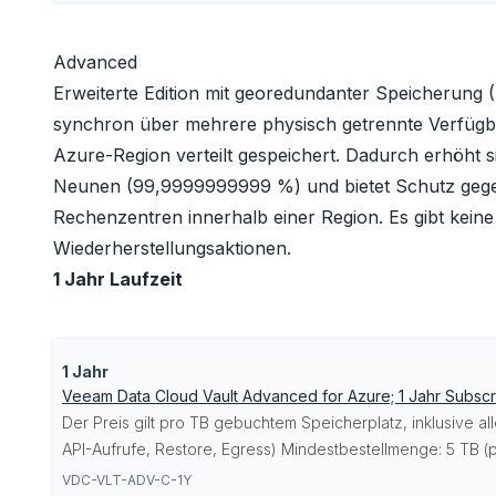
Advanced
Erweiterte Edition mit georedundanter Speicherung 
synchron über mehrere physisch getrennte Verfügba
Azure-Region verteilt gespeichert. Dadurch erhöht si
Neunen (99,9999999999 %) und bietet Schutz gege
Rechenzentren innerhalb einer Region. Es gibt kein
Wiederherstellungsaktionen.
1 Jahr Laufzeit
1 Jahr
Veeam Data Cloud Vault Advanced for Azure; 1 Jahr Subscri
Der Preis gilt pro TB gebuchtem Speicherplatz, inklusive a
API-Aufrufe, Restore, Egress) Mindestbestellmenge: 5 TB (p
VDC-VLT-ADV-C-1Y