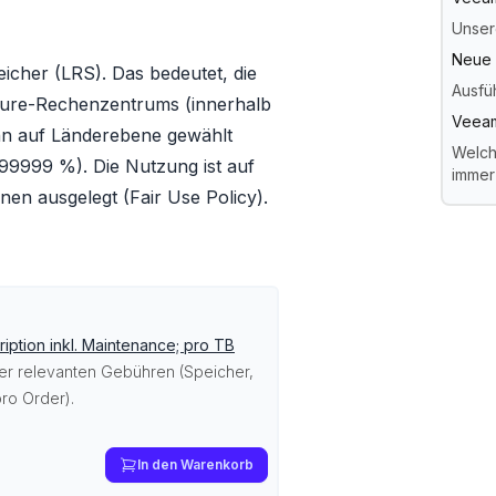
Unser
Neue 
icher (LRS). Das bedeutet, die
Ausfü
Azure-Rechenzentrums (innerhalb
Veeam
ann auf Länderebene gewählt
Welch
99999 %). Die Nutzung ist auf
immer
nen ausgelegt (Fair Use Policy).
iption inkl. Maintenance; pro TB
ller relevanten Gebühren (Speicher,
ro Order).
In den Warenkorb