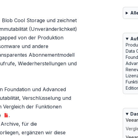
All
e Blob Cool Storage und zeichnet
mmutabilität (Unveränderlichkeit)
r-gapped von der Produktion
Auf
Produ
nsomware und andere
Data 
transparentes Abonnementmodell
Found
Aufrufe, Wiederherstellungen und
Adva
Renew
Lizen
Funkt
Editio
nen Foundation und Advanced
utabilität, Verschlüsselung und
 Vergleich der Funktionen
Das
e
.
Veeam
 Archive, für die
Vergl
orliegen, ergänzen wir diese
Veeam