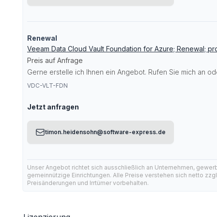
Renewal
Veeam Data Cloud Vault Foundation for Azure; Renewal; pr
Preis auf Anfrage
Gerne erstelle ich Ihnen ein Angebot. Rufen Sie mich an ode
VDC-VLT-FDN
Jetzt anfragen
timon.heidensohn@software-express.de
Unser Angebot richtet sich ausschließlich an Unternehmen, gewer
gemeinnützige Einrichtungen. Alle Preise verstehen sich netto zzg
Preisänderungen und Irrtümer vorbehalten.