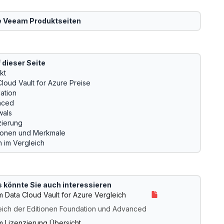
e
Veeam
Produktseiten
 dieser Seite
kt
Cloud Vault for Azure Preise
ation
nced
als
zierung
ionen und Merkmale
n im Vergleich
 könnte Sie auch interessieren
 Data Cloud Vault for Azure Vergleich
eich der Editionen Foundation und Advanced
 Lizenzierung Übersicht