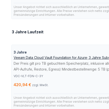
Unser Angebot richtet sich ausschließlich an Unternehmen, gewer
gemeinnützige Einrichtungen. Alle Preise verstehen sich netto zzg
Preisänderungen und Irrtümer vorbehalten.
3 Jahre Laufzeit
3 Jahre
Veeam Data Cloud Vault Foundation for Azure; 3 Jahre Subs
Der Preis gilt pro TB gebuchtem Speicherplatz, inklusive a
API-Aufrufe, Restore, Egress) Mindestbestellmenge: 5 TB (p
VDC-VLT-FDN-C-3Y
420,94 €
zzgl. MwSt.
Unser Angebot richtet sich ausschließlich an Unternehmen, gewer
gemeinnützige Einrichtungen. Alle Preise verstehen sich netto zzg
Preisänderungen und Irrtümer vorbehalten.