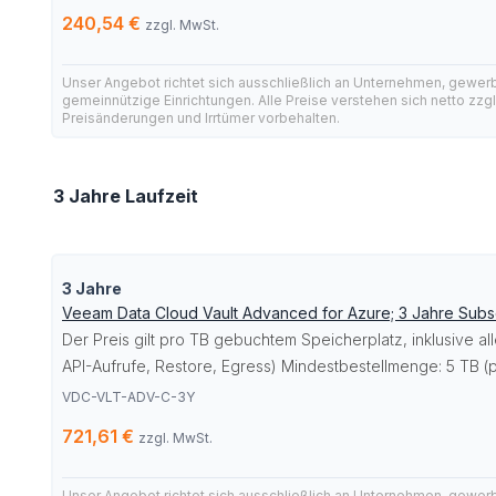
240,54 €
zzgl. MwSt.
Unser Angebot richtet sich ausschließlich an Unternehmen, gewer
gemeinnützige Einrichtungen. Alle Preise verstehen sich netto zzg
Preisänderungen und Irrtümer vorbehalten.
3 Jahre Laufzeit
3 Jahre
Veeam Data Cloud Vault Advanced for Azure; 3 Jahre Subscr
Der Preis gilt pro TB gebuchtem Speicherplatz, inklusive a
API-Aufrufe, Restore, Egress) Mindestbestellmenge: 5 TB (p
VDC-VLT-ADV-C-3Y
721,61 €
zzgl. MwSt.
Unser Angebot richtet sich ausschließlich an Unternehmen, gewer