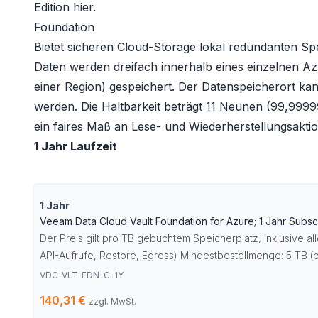
Edition hier.
Foundation
Bietet sicheren Cloud-Storage lokal redundanten Spe
Daten werden dreifach innerhalb eines einzelnen 
einer Region) gespeichert. Der Datenspeicherort k
werden. Die Haltbarkeit beträgt 11 Neunen (99,9999
ein faires Maß an Lese- und Wiederherstellungsaktio
1 Jahr Laufzeit
1 Jahr
Veeam Data Cloud Vault Foundation for Azure; 1 Jahr Subscr
Der Preis gilt pro TB gebuchtem Speicherplatz, inklusive a
API-Aufrufe, Restore, Egress) Mindestbestellmenge: 5 TB (p
VDC-VLT-FDN-C-1Y
140,31 €
zzgl. MwSt.