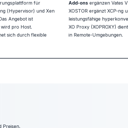
erungsplattform für
Add-ons
ergänzen Vates V
ng (
Hypervisor
) und Xen
XOSTOR
ergänzt XCP-ng u
Das Angebot ist
leistungsfähige hyperkonve
wird pro Host.
XO Proxy (XOPROXY)
dient
et sich durch flexible
in Remote-Umgebungen.
Vates VMS
XOSTOR
XO Proxy (XOPROXY)
ist ein Add-on und ergänzt Vates VMS um eine
wird in vier Bundles angeboten:
ist ein Add-on für Vates VMS und
VMS Essential
leistungsfähige hyperkonvergente virtuelle SAN-
dient als Ergänzung für effizientes Backup-Management in
: Lizenzpaket für drei Hosts (fix). Ohne
Backup & Recovery.
Speicherlösung.
Remote-Umgebungen. Pro Support: Business Day SLA
d Preisen.