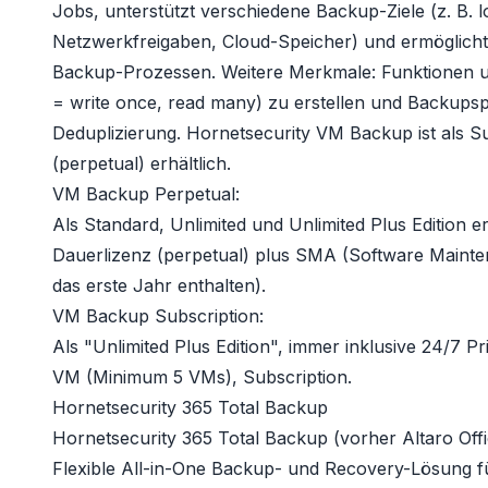
Jobs, unterstützt verschiedene Backup-Ziele (z. B. l
Netzwerkfreigaben, Cloud-Speicher) und ermöglicht
Backup-Prozessen. Weitere Merkmale: Funktione
= write once, read many) zu erstellen und Backupsp
Deduplizierung. Hornetsecurity VM Backup ist als S
(perpetual) erhältlich.
VM Backup Perpetual
:
Als
Standard
,
Unlimited
und
Unlimited Plus Edition
er
Dauerlizenz (perpetual) plus SMA (Software Mainte
das erste Jahr enthalten).
VM Backup Subscription
:
Als "Unlimited Plus Edition", immer inklusive 24/7 Pr
VM (Minimum 5 VMs), Subscription.
Hornetsecurity 365 Total Backup
Hornetsecurity 365 Total Backup
(vorher Altaro Of
Flexible All-in-One Backup- und Recovery-Lösung 