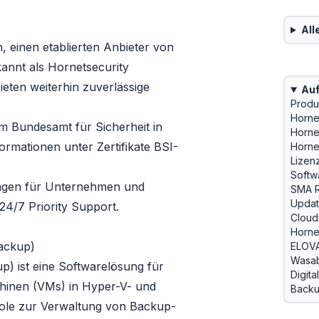
All
 einen etablierten Anbieter von
kannt als
Hornetsecurity
bieten weiterhin zuverlässige
Auf
Produ
Horne
m Bundesamt für Sicherheit in
Horne
Informationen unter
Zertifikate BSI-
Horne
Lizen
Softw
ungen für Unternehmen und
SMA 
Updat
24/7 Priority Support.
Cloud
Horne
ackup)
ELOVA
Wasab
) ist eine Softwarelösung für
Digita
chinen (VMs) in Hyper-V- und
Backu
ole zur Verwaltung von Backup-