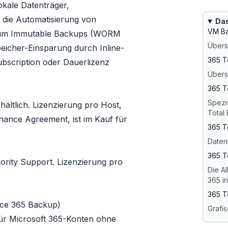
okale Datenträger,
 die Automatisierung von
Das
VM Ba
n um Immutable Backups (WORM
Übers
eicher-Einsparung durch Inline-
365 T
ubscription oder Dauerlizenz
Übers
365 T
Spezi
hältlich. Lizenzierung pro Host,
Total
nance Agreement, ist im Kauf für
365 T
Datenb
365 T
iority Support. Lizenzierung pro
Die A
365 i
365 T
fice 365 Backup)
Grafis
für
Microsoft 365
-Konten ohne