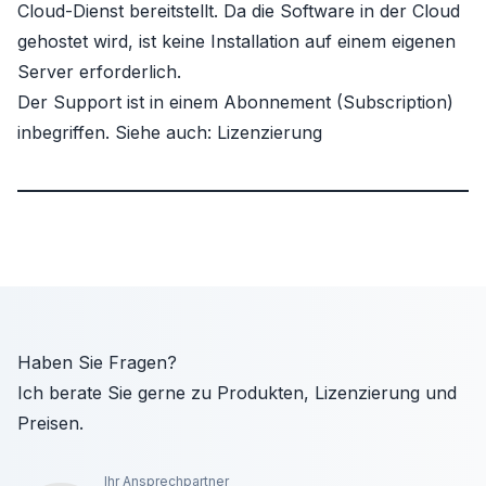
Cloud-Dienst bereitstellt. Da die Software in der Cloud
gehostet wird, ist keine Installation auf einem eigenen
Server erforderlich.
Der Support ist in einem Abonnement (Subscription)
inbegriffen. Siehe auch:
Lizenzierung
Haben Sie Fragen?
Ich berate Sie gerne zu Produkten, Lizenzierung und
Preisen.
PRTG Network Monitor
Erweiterungen
PRTG Network Monitor
ergänzen PRTG Network
wird ausschließlich als
wird ausschließlich als
Subscription angeboten.
Monitor um weitere Module:
Subscription angeboten.
Ihr Ansprechpartner