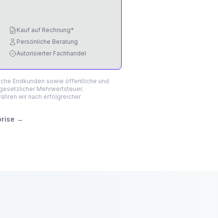
Kauf auf Rechnung*
Persönliche Beratung
Autorisierter Fachhandel
liche Endkunden sowie öffentliche und
 gesetzlicher Mehrwertsteuer.
hren wir nach erfolgreicher
prise
→