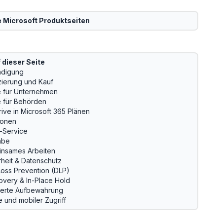
e
Microsoft
Produktseiten
 dieser Seite
digung
zierung und Kauf
e für Unternehmen
e für Behörden
ive in Microsoft 365 Plänen
ionen
-Service
abe
nsames Arbeiten
rheit & Datenschutz
Loss Prevention (DLP)
overy & In-Place Hold
terte Aufbewahrung
e und mobiler Zugriff