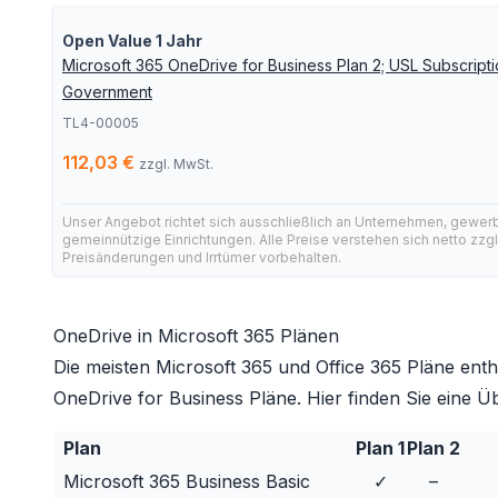
Open Value 1 Jahr
Microsoft 365 OneDrive for Business Plan 2; USL Subscriptio
Government
TL4-00005
112,03 €
zzgl. MwSt.
Unser Angebot richtet sich ausschließlich an Unternehmen, gewer
gemeinnützige Einrichtungen. Alle Preise verstehen sich netto zzg
Preisänderungen und Irrtümer vorbehalten.
OneDrive in Microsoft 365 Plänen
Die meisten
Microsoft 365
und
Office 365
Pläne entha
OneDrive for Business Pläne. Hier finden Sie eine Üb
Plan
Plan 1
Plan 2
Microsoft 365 Business Basic
✓
–