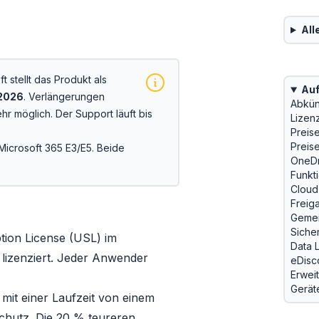
All
t stellt das Produkt als
Auf
2026
. Verlängerungen
Abkün
hr möglich. Der Support läuft bis
Lizen
Preis
Preis
Microsoft 365 E3/E5
. Beide
OneDr
Funkt
Cloud
Freig
Gemei
Siche
tion License (USL)
im
Data 
lizenziert. Jeder Anwender
eDisc
Erwei
Gerät
mit einer Laufzeit von einem
sschutz. Die 20 % teureren