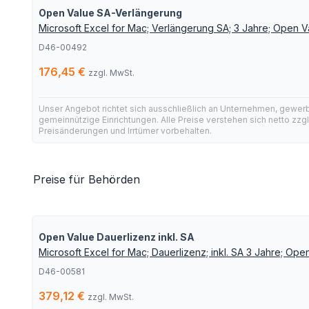
Open Value SA-Verlängerung
Microsoft Excel for Mac; Verlängerung SA; 3 Jahre; Open V
D46-00492
176,45 €
zzgl. MwSt.
Unser Angebot richtet sich ausschließlich an Unternehmen, gewer
gemeinnützige Einrichtungen. Alle Preise verstehen sich netto zzg
Preisänderungen und Irrtümer vorbehalten.
Preise für Behörden
Open Value Dauerlizenz inkl. SA
Microsoft Excel for Mac; Dauerlizenz; inkl. SA 3 Jahre; O
D46-00581
379,12 €
zzgl. MwSt.