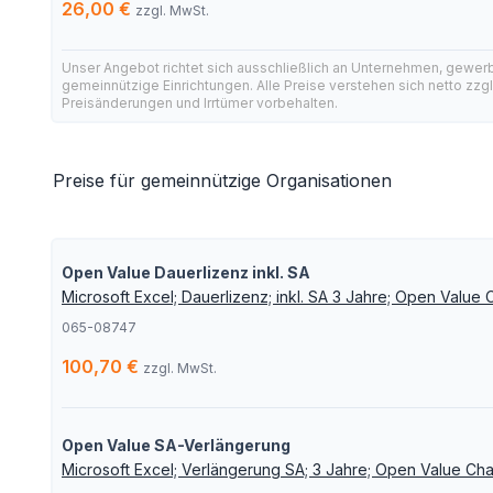
26,00 €
zzgl. MwSt.
Unser Angebot richtet sich ausschließlich an Unternehmen, gewer
gemeinnützige Einrichtungen. Alle Preise verstehen sich netto zzg
Preisänderungen und Irrtümer vorbehalten.
Preise für gemeinnützige Organisationen
Open Value Dauerlizenz inkl. SA
Microsoft Excel; Dauerlizenz; inkl. SA 3 Jahre; Open Value C
065-08747
100,70 €
zzgl. MwSt.
Open Value SA-Verlängerung
Microsoft Excel; Verlängerung SA; 3 Jahre; Open Value Cha