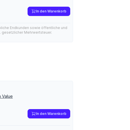
In den Warenkorb
bliche Endkunden sowie öffentliche und
l. gesetzlicher Mehrwertsteuer.
n Value
In den Warenkorb