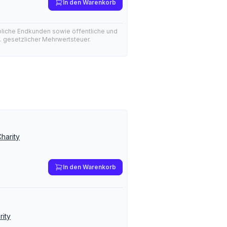
In den Warenkorb
bliche Endkunden sowie öffentliche und
l. gesetzlicher Mehrwertsteuer.
harity
In den Warenkorb
rity