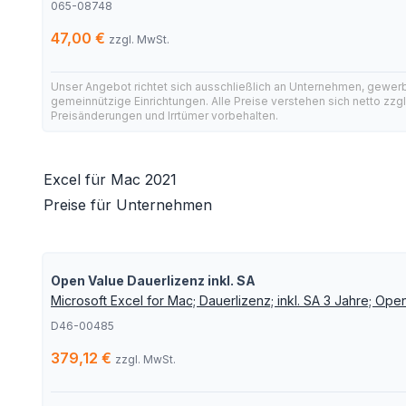
065-08748
47,00 €
zzgl. MwSt.
Unser Angebot richtet sich ausschließlich an Unternehmen, gewer
gemeinnützige Einrichtungen. Alle Preise verstehen sich netto zzg
Preisänderungen und Irrtümer vorbehalten.
Excel für Mac 2021
Preise für Unternehmen
Open Value Dauerlizenz inkl. SA
Microsoft Excel for Mac; Dauerlizenz; inkl. SA 3 Jahre; Ope
D46-00485
379,12 €
zzgl. MwSt.