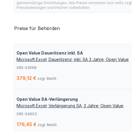
gemeinnützige Einrichtungen. Alle Preise verstehen sich netto zzg
Preisänderungen und Irrtümer vorbehalten.
Preise für Behörden
Open Value Dauerlizenz inkl. SA
Microsoft Excel; Dauerlizenz; inkl. SA 3 Jahre; Open Value
065-04598
379,12 €
zzgl. MwSt.
Open Value SA-Verlängerung
Microsoft Excel; Verlängerung SA; 3 Jahre; Open Value
065-04603
176,45 €
zzgl. MwSt.