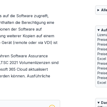
All
s auf die Software zugreift,
thalten die Berechtigung eine
ionen der Software auf
Auf
Lizen
lung weiterer Kopien auf einem
Preis
 Gerät (remote oder via VDI) ist
Preis
Preis
Preis
Jahren Software Assurance
Excel
 LTSC 2021 Volumenlizenzen
sind
Preis
Preis
soft 365 Cloud aktualisiert
Preis
werden können. Ausführliche
Preis
Excel
Das