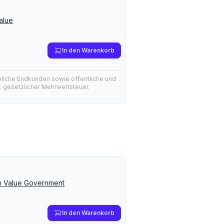
alue
In den Warenkorb
bliche Endkunden sowie öffentliche und
l. gesetzlicher Mehrwertsteuer.
pen Value Government
In den Warenkorb