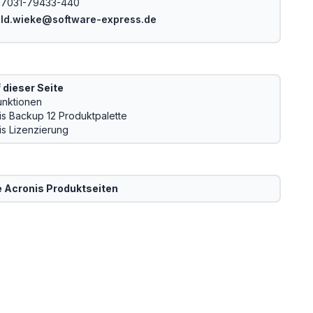
-7031-79433-440
ld.wieke@software-express.de
 dieser Seite
unktionen
is Backup 12 Produktpalette
is Lizenzierung
e
Acronis
Produktseiten