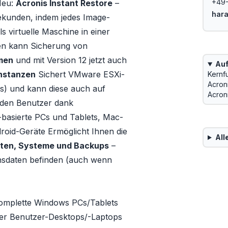
+49
Neu:
Acronis Instant Restore
–
hara
Sekunden, indem jedes Image-
s virtuelle Maschine in einer
n kann Sicherung von
men
und mit Version 12 jetzt auch
Auf
nstanzen
Sichert VMware ESXi-
Kernf
Acron
s) und kann diese auch auf
Acron
eden Benutzer dank
basierte PCs und Tablets, Mac-
roid-Geräte Ermöglicht Ihnen die
All
Daten, Systeme und Backups
–
nsdaten befinden (auch wenn
komplette Windows PCs/Tablets
er Benutzer-Desktops/-Laptops