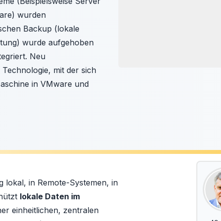
steme (Beispielsweise Server
ware) wurden
schen Backup (lokale
ltung) wurde aufgehoben
tegriert. Neu
 Technologie, mit der sich
 Maschine in VMware und
g lokal, in Remote-Systemen, in
hützt
lokale Daten im
ner einheitlichen, zentralen