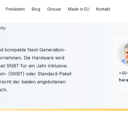
Preislisten
Blog
Glossar
Made in EU
Kontakt
ity
nd kompakte Next-Generation-
Unternehmen. Die Hardware wird
et SNBT für ein Jahr inklusive.
+49
um- (SNBT) oder Standard-Paket
hara
rsicht der beiden angebotenen
ich.