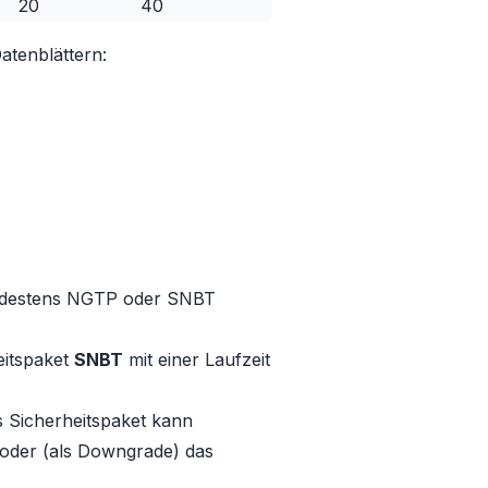
20
40
atenblättern:
indestens
NGTP
oder
SNBT
eitspaket
SNBT
mit einer Laufzeit
s Sicherheitspaket kann
oder (als Downgrade) das