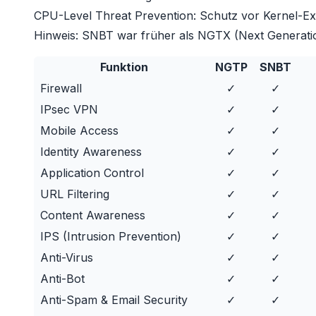
CPU-Level Threat Prevention: Schutz vor Kernel-Exp
Hinweis:
SNBT war früher als NGTX (Next Generation
Funktion
NGTP
SNBT
Firewall
✓
✓
IPsec VPN
✓
✓
Mobile Access
✓
✓
Identity Awareness
✓
✓
Application Control
✓
✓
URL Filtering
✓
✓
Content Awareness
✓
✓
IPS (Intrusion Prevention)
✓
✓
Anti-Virus
✓
✓
Anti-Bot
✓
✓
Anti-Spam & Email Security
✓
✓