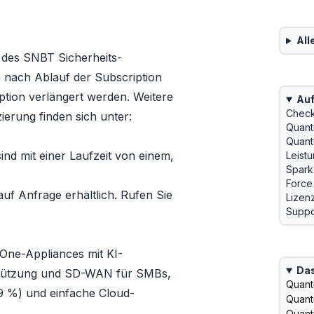
All
 des
SNBT Sicherheits-
 nach Ablauf der Subscription
ption verlängert werden. Weitere
Auf
Check
erung finden sich unter:
Quant
Quant
ind mit einer Laufzeit von einem,
Leist
Spark
Force
uf Anfrage erhältlich. Rufen Sie
Lizen
Suppo
-One-Appliances mit KI-
Das
rstützung und SD-WAN für SMBs,
Quant
 %) und einfache Cloud-
Quant
Quant