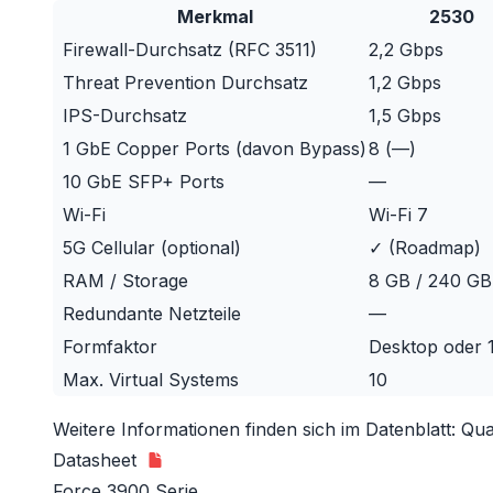
Merkmal
2530
Firewall-Durchsatz (RFC 3511)
2,2 Gbps
Threat Prevention Durchsatz
1,2 Gbps
IPS-Durchsatz
1,5 Gbps
1 GbE Copper Ports (davon Bypass)
8 (—)
10 GbE SFP+ Ports
—
Wi-Fi
Wi-Fi 7
5G Cellular (optional)
✓ (Roadmap)
RAM / Storage
8 GB / 240 G
Redundante Netzteile
—
Formfaktor
Desktop oder 
Max. Virtual Systems
10
Weitere Informationen finden sich im Datenblatt:
Qua
Datasheet
Force 3900 Serie