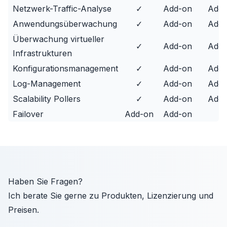
Netzwerk-Traffic-Analyse
✓
Add-on
Add-
Anwendungsüberwachung
✓
Add-on
Add-
Überwachung virtueller
✓
Add-on
Add-
Infrastrukturen
Konfigurationsmanagement
✓
Add-on
Add-
Log-Management
✓
Add-on
Add-
Scalability Pollers
✓
Add-on
Add-
Failover
Add-on
Add-on
–
Haben Sie Fragen?
Ich berate Sie gerne zu Produkten, Lizenzierung und
Preisen.