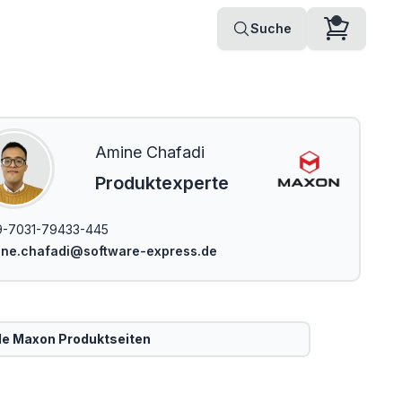
Suche
Amine Chafadi
Produktexperte
9-7031-79433-445
ine.chafadi@software-express.de
le
Maxon
Produktseiten