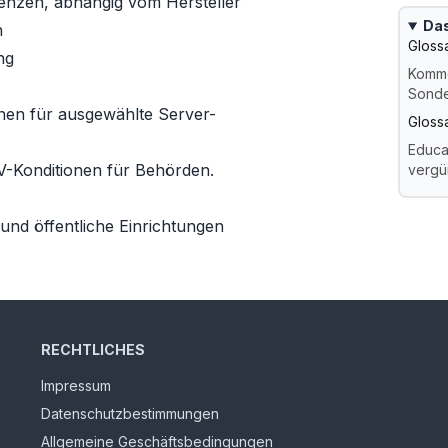
zenzen, abhängig vom Hersteller
Das
n
Gloss
ng
Komme
Sonde
nen für ausgewählte Server-
Gloss
Educa
OV-Konditionen für Behörden.
vergü
und öffentliche Einrichtungen
RECHTLICHES
Impressum
Datenschutzbestimmungen
Allgemeine Geschäftsbedingungen