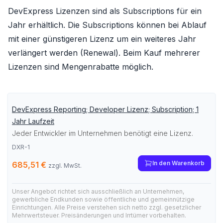
DevExpress Lizenzen sind als Subscriptions für ein
Jahr erhältlich. Die Subscriptions können bei Ablauf
mit einer günstigeren Lizenz um ein weiteres Jahr
verlängert werden (Renewal). Beim Kauf mehrerer
Lizenzen sind Mengenrabatte möglich.
DevExpress Reporting; Developer Lizenz; Subscription; 1
Jahr Laufzeit
Jeder Entwickler im Unternehmen benötigt eine Lizenz.
DXR-1
In den Warenkorb
685,51 €
zzgl. MwSt.
Unser Angebot richtet sich ausschließlich an Unternehmen,
gewerbliche Endkunden sowie öffentliche und gemeinnützige
Einrichtungen. Alle Preise verstehen sich netto zzgl. gesetzlicher
Mehrwertsteuer. Preisänderungen und Irrtümer vorbehalten.