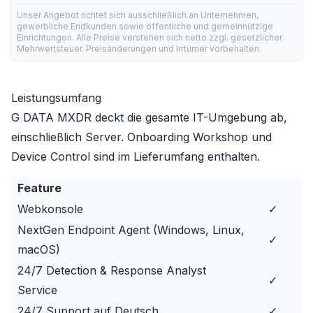
Unser Angebot richtet sich ausschließlich an Unternehmen,
gewerbliche Endkunden sowie öffentliche und gemeinnützige
Einrichtungen. Alle Preise verstehen sich netto zzgl. gesetzlicher
Mehrwertsteuer. Preisänderungen und Irrtümer vorbehalten.
Leistungsumfang
G DATA MXDR deckt die gesamte IT-Umgebung ab,
einschließlich Server. Onboarding Workshop und
Device Control sind im Lieferumfang enthalten.
Feature
Webkonsole
✓
NextGen Endpoint Agent (Windows, Linux,
✓
macOS)
24/7 Detection & Response Analyst
✓
Service
24/7 Support auf Deutsch
✓