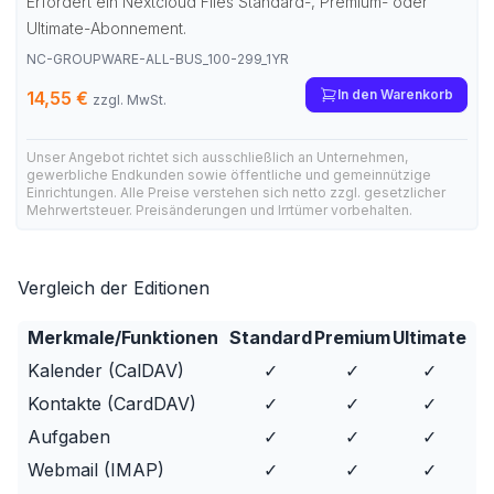
Erfordert ein Nextcloud Files Standard-, Premium- oder
Ultimate-Abonnement.
NC-GROUPWARE-ALL-BUS_100-299_1YR
In den Warenkorb
14,55 €
zzgl. MwSt.
Unser Angebot richtet sich ausschließlich an Unternehmen,
gewerbliche Endkunden sowie öffentliche und gemeinnützige
Einrichtungen. Alle Preise verstehen sich netto zzgl. gesetzlicher
Mehrwertsteuer. Preisänderungen und Irrtümer vorbehalten.
Vergleich der Editionen
Merkmale/Funktionen
Standard
Premium
Ultimate
Kalender (CalDAV)
✓
✓
✓
Kontakte (CardDAV)
✓
✓
✓
Aufgaben
✓
✓
✓
Webmail (IMAP)
✓
✓
✓