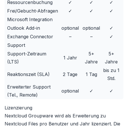
Ressourcenbuchung
✓
✓
✓
Frei/Gebucht-Abfragen
✓
✓
✓
Microsoft Integration
Outlook Add-in
optional
optional
✓
Exchange Connector
–
–
✓
Support
Support-Zeitraum
5+
5+
1 Jahr
(LTS)
Jahre
Jahre
bis zu 1
Reaktionszeit (SLA)
2 Tage
1 Tag
Std.
Erweiterter Support
optional
✓
✓
(Tel., Remote)
Lizenzierung
Nextcloud Groupware wird als Erweiterung zu
Nextcloud Files pro Benutzer und Jahr lizenziert. Die