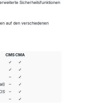
erweiterte Sicherheitsfunktionen
onen auf den verschiedenen
CMS
CMA
✓
✓
✓
✓
–
✓
il)
–
✓
 OS
–
✓
–
✓