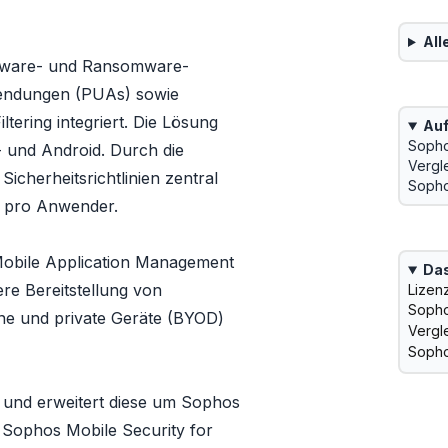
All
lware- und Ransomware-
endungen (PUAs) sowie
tering integriert. Die Lösung
Auf
Sopho
 und Android. Durch die
Vergl
cherheitsrichtlinien zentral
Sopho
t pro Anwender.
obile Application Management
Das
re Bereitstellung von
Lizen
Sopho
e und private Geräte (BYOD)
Vergl
Sopho
d und erweitert diese um Sophos
 Sophos Mobile Security for