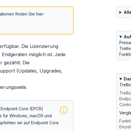
All
ationen finden Sie hier:
Auf
Preis
erfügbar. Die Lizenzierung
Trelli
 5 Endgeräten möglich ist. Jede
Funkt
r gezählt. Die
Support (Updates, Upgrades,
Das
Trell
ierungsseite
.
Trelli
Endpo
Contro
x Endpoint Core (EPCR)
Vergl
tz für Windows, macOS und
Funkt
empfehlen wir auf Endpoint Core
Einze