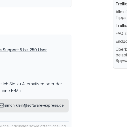
Trelli
Alles 
Tipps
Trell
FAQ z
Endpo
Überb
s Support; 5 bis 250 User
beispi
Spywa
e ich Sie zu Alternativen oder der
 eine E-Mail.
simon.klein@software-express.de
bliche Endkunden sowie öffentliche und