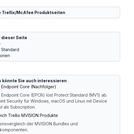
e
Trellix/McAfee
Produktseiten
 dieser Seite
e
x Standard
ionen
 könnte Sie auch interessieren
ix Endpoint Core (Nachfolger)
x Endpoint Core (EPCR) löst Protect Standard (MV1) ab.
int Security für Windows, macOS und Linux mit Device
l als Subscription.
eich Trellix MVISION Produkte
ionsvergleich der MVISION Bundles und
lkomponenten.