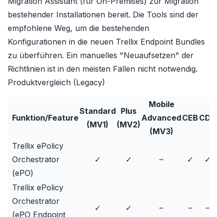
Migration Assistant (für On-Premises)
zur Migration
bestehender Installationen bereit. Die Tools sind der
empfohlene Weg, um die bestehenden
Konfigurationen in die neuen Trellix Endpoint Bundles
zu überführen. Ein manuelles "Neuaufsetzen" der
Richtlinien ist in den meisten Fällen nicht notwendig.
Produktvergleich (Legacy)
Mobile
Standard
Plus
Funktion/Feature
Advanced
CEB
CDB
(MV1)
(MV2)
(MV3)
Trellix ePolicy
Orchestrator
✓
✓
–
✓
✓
(ePO)
Trellix ePolicy
Orchestrator
✓
✓
–
–
–
(ePO Endpoint