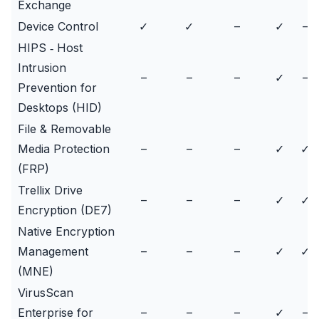
Exchange
Device Control
✓
✓
–
✓
–
HIPS ‐ Host
Intrusion
–
–
–
✓
–
Prevention for
Desktops (HID)
File & Removable
Media Protection
–
–
–
✓
✓
(FRP)
Trellix Drive
–
–
–
✓
✓
Encryption (DE7)
Native Encryption
Management
–
–
–
✓
✓
(MNE)
VirusScan
Enterprise for
–
–
–
✓
–