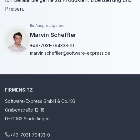
Ich berate Sie gerne zu Produkten, Lizenzierung und
Preisen.
Ihr Ansprechpartner
Marvin Scheffler
+49-7031-79433-510
marvin.scheffler@software-express.de
FIRMENSITZ
Software-Express GmbH & Co. KG
Grabenstraße 12-18
D-71063 Sindelfingen
+49-7031-79433-0