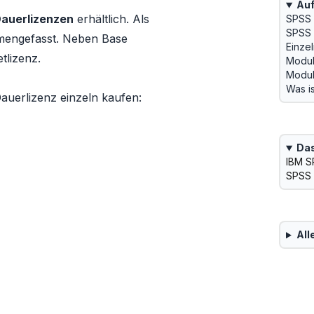
Auf
auerlizenzen
erhältlich. Als
SPSS 
SPSS 
mengefasst. Neben Base
Einze
tlizenz.
Modul
Modul
Was i
uerlizenz einzeln kaufen:
Das
IBM SP
SPSS 
All