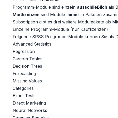
Programm-Module sind einzeln
ausschließlich
als
D
Mietlizenzen
sind Module
immer
in Paketen zusam
Subscription gibt es
drei weitere Modulpakete
als Mie
Einzelne Programm-Module (nur Kauflizenzen)
Folgende SPSS Programm-Module können Sie als Da
Advanced Statistics
Regression
Custom Tables
Decision Trees
Forecasting
Missing Values
Categories
Exact Tests
Direct Marketing
Neural Networks
Complex Samples