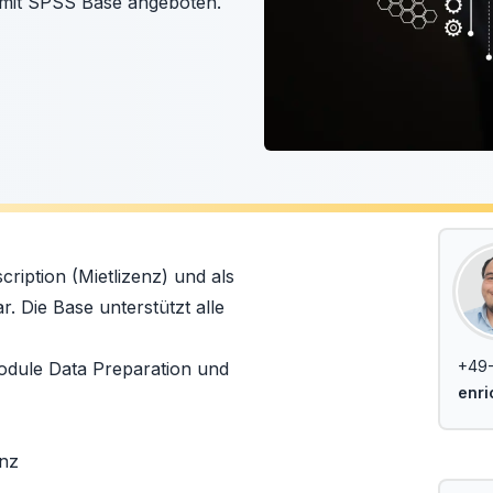
 mit SPSS Base angeboten.
cription
(Mietlizenz) und als
. Die Base unterstützt alle
+49-
 Module Data Preparation und
enri
enz