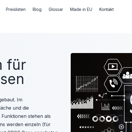
Preislisten
Blog
Glossar
Made in EU
Kontakt
 für
ysen
gebaut. Im
äche und die
e Funktionen stehen als
s werden einzeln (für