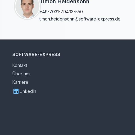
Timon Heidensohn
+49-7031-79433-550
timon.heidensohn@software-express.de
SOFTWARE-EXPRESS
Kontakt
Über uns
Karriere
LinkedIn