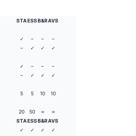
STA
ESS
B&R
AVS
✓
–
–
–
–
✓
✓
✓
✓
–
–
–
–
✓
✓
✓
5
5
10
10
20
50
∞
∞
STA
ESS
B&R
AVS
✓
✓
✓
✓