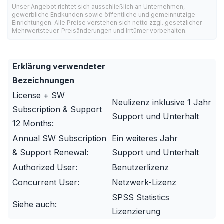
Unser Angebot richtet sich ausschließlich an Unternehmen,
gewerbliche Endkunden sowie öffentliche und gemeinnützige
Einrichtungen. Alle Preise verstehen sich netto zzgl. gesetzlicher
Mehrwertsteuer. Preisänderungen und Irrtümer vorbehalten.
Erklärung verwendeter
Bezeichnungen
License + SW
Neulizenz inklusive 1 Jahr
Subscription & Support
Support und Unterhalt
12 Months:
Annual SW Subscription
Ein weiteres Jahr
& Support Renewal:
Support und Unterhalt
Authorized User:
Benutzerlizenz
Concurrent User:
Netzwerk-Lizenz
SPSS Statistics
Siehe auch:
Lizenzierung