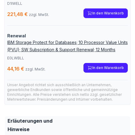
D1IWELL
In den Warenkorb
221,48 €
zzgl. MwSt.
Renewal
IBM Storage Protect for Databases; 10 Processor Value Units
(PVU); SW Subscription & Support Renewal; 12 Months
E0LWBLL
In den Warenkorb
44,16 €
zzgl. MwSt.
Unser Angebot richtet sich ausschließlich an Unternehmen,
gewerbliche Endkunden sowie öffentliche und gemeinnützige
Einrichtungen. Alle Preise verstehen sich netto zzgl. gesetzlicher
Mehrwertsteuer. Preisänderungen und Irrtümer vorbehalten.
Erläuterungen und
Hinweise