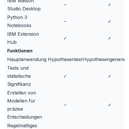
IBM Watson
–
✓
Studio Desktop
Python 3
–
✓
Notebooks
IBM Extension
✓
✓
Hub
Funktionen
Hauptanwendung
Hypothesentest
Hypothesengenerier
Tests und
statistische
✓
✓
Signifikanz
Erstellen von
Modellen für
–
✓
präzise
Entscheidungen
Regelmäßiges