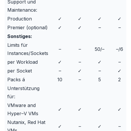
Support und
Maintenance:
Production
✓
✓
✓
✓
Premier (optional)
✓
✓
–
–
Sonstiges:
Limits für
–
–
50/–
–/6
Instances
/Sockets
per
Workload
✓
–
✓
–
per Socket
–
✓
–
✓
Packs á
10
–
5
2
Unterstützung
für:
VMware and
✓
✓
✓
✓
Hyper–V VMs
Nutanix, Red Hat
✓
–
✓
–
VMs