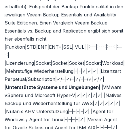
erhältlich)
. Entspricht der Backup Funktionalität in den
jeweiligen
Veeam Backup Essentials
und
Availability
Suite
Editionen. Einen Vergleich
Veeam Backup
Essentials
vs.
Backup and Replication
ergibt sich somit
hier ebenfalls nicht.
|Funktion|
STD
|
ENT
|
ENT+
|
SSL
|
VUL
| |:---|:---:|:---:|:--
-:|
|Lizenzierung|Socket|Socket|Socket|Socket|Workload|
|Mehrstufige Wiederherstellung|–|–|✓|✓|✓| |Lizenzart
Perpetual/Subscription|✓/–|✓/–|✓/–|–/✓|✓/✓|
|
Unterstützte Systeme und Umgebungen
| |VMware
vSphere und Microsoft Hyper-V|✓|✓|✓|✓|✓| |Natives
Backup und Wiederherstellung für AWS|✓|✓|✓|✓|✓|
|Nutanix AHV Unterstützung|–|–|–|–|✓| |Agent for
Windows / Agent for Linux|–|–|–|–|✓| |Veeam Agent
for Oracle Solaris und Agent for IBM AIX|–|–|–|–|✓|