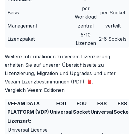
per
Basis
per Socket
Workload
Management
zentral
verteilt
5-10
Lizenzpaket
2-6 Sockets
Lizenzen
Weitere Informationen zu Veeam Lizenzierung
erhalten Sie auf unserer
Übersichtsseite zu
Lizenzierung, Migration und Upgrades
und unter
Veeam Lizenzbestimmungen (PDF)
.
Vergleich Veeam Editionen
VEEAM DATA
FOU
FOU
ESS
ESS
PLATFORM (VDP)
Universal
Socket
Universal
Socket
U
Lizenzart:
Universal License