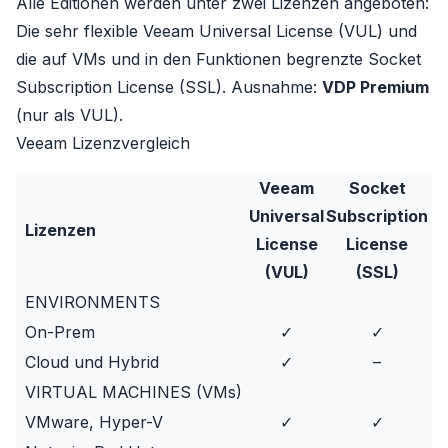
Alle Editionen werden unter zwei Lizenzen angeboten:
Die sehr flexible
Veeam Universal License (VUL)
und
die auf VMs und in den Funktionen begrenzte
Socket
Subscription License (SSL)
.
Ausnahme:
VDP Premium
(nur als VUL)
.
Veeam Lizenzvergleich
Veeam
Socket
Universal
Subscription
Lizenzen
License
License
(VUL)
(SSL)
ENVIRONMENTS
On-Prem
✓
✓
Cloud und Hybrid
✓
–
VIRTUAL MACHINES (VMs)
VMware, Hyper-V
✓
✓