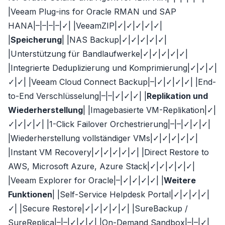
|Veeam Plug-ins for Oracle RMAN und SAP
HANA|–|–|–|–|✓| |VeeamZIP|✓|✓|✓|✓|✓|
|
Speicherung
| |NAS Backup|✓|✓|✓|✓|✓|
|Unterstützung für Bandlaufwerke|✓|✓|✓|✓|✓|
|Integrierte Deduplizierung und Komprimierung|✓|✓|✓|
✓|✓| |Veeam Cloud Connect Backup|–|✓|✓|✓|✓| |End-
to-End Verschlüsselung|–|–|✓|✓|✓| |
Replikation und
Wiederherstellung
| |Imagebasierte VM-Replikation|✓|
✓|✓|✓|✓| |1-Click Failover Orchestrierung|–|–|✓|✓|✓|
|Wiederherstellung vollständiger VMs|✓|✓|✓|✓|✓|
|Instant VM Recovery|✓|✓|✓|✓|✓| |Direct Restore to
AWS, Microsoft Azure, Azure Stack|✓|✓|✓|✓|✓|
|Veeam Explorer for Oracle|–|✓|✓|✓|✓| |
Weitere
Funktionen
| |Self-Service Helpdesk Portal|✓|✓|✓|✓|
✓| |Secure Restore|✓|✓|✓|✓|✓| |SureBackup /
SureReplica|–|–|✓|✓|✓| |On-Demand Sandbox|–|–|✓|