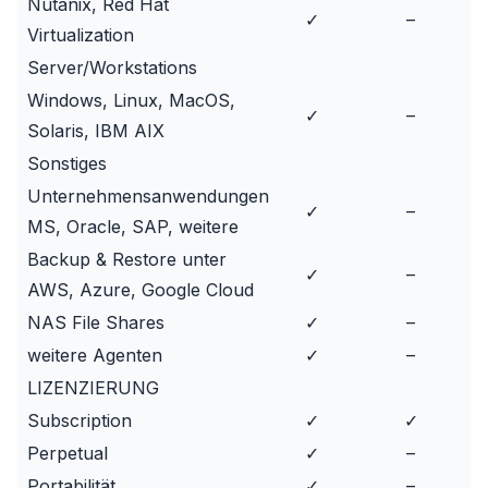
Nutanix, Red Hat
✓
–
Virtualization
Server/Workstations
Windows, Linux, MacOS,
✓
–
Solaris, IBM AIX
Sonstiges
Unternehmensanwendungen
✓
–
MS, Oracle, SAP, weitere
Backup & Restore unter
✓
–
AWS, Azure, Google Cloud
NAS File Shares
✓
–
weitere Agenten
✓
–
LIZENZIERUNG
Subscription
✓
✓
Perpetual
✓
–
Portabilität
✓
–