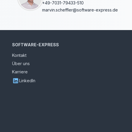
+49-7031-79433-510
marvin.scheffler@software-express.de
SOFTWARE-EXPRESS
Kontakt
Über uns
Karriere
LinkedIn