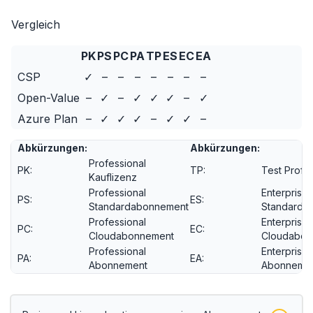
Vergleich
PK
PS
PC
PA
TP
ES
EC
EA
CSP
✓
–
–
–
–
–
–
–
Open-Value
–
✓
–
✓
✓
✓
–
✓
Azure Plan
–
✓
✓
✓
–
✓
✓
–
Abkürzungen:
Abkürzungen:
Professional
PK:
TP:
Test Profe
Kauflizenz
Professional
Enterprise
PS:
ES:
Standardabonnement
Standarda
Professional
Enterprise
PC:
EC:
Cloudabonnement
Cloudabon
Professional
Enterprise
PA:
EA:
Abonnement
Abonneme