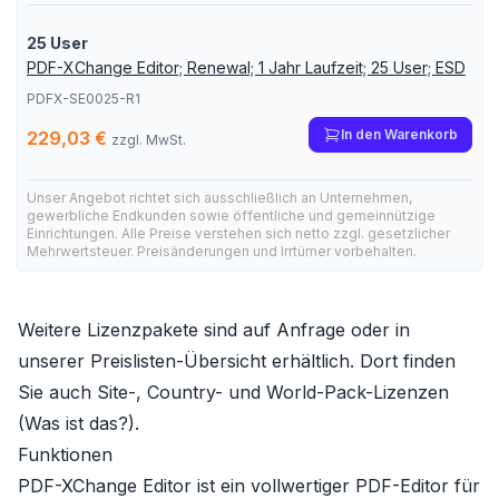
25 User
PDF-XChange Editor; Renewal; 1 Jahr Laufzeit; 25 User; ESD
PDFX-SE0025-R1
In den Warenkorb
229,03 €
zzgl. MwSt.
Unser Angebot richtet sich ausschließlich an Unternehmen,
gewerbliche Endkunden sowie öffentliche und gemeinnützige
Einrichtungen. Alle Preise verstehen sich netto zzgl. gesetzlicher
Mehrwertsteuer. Preisänderungen und Irrtümer vorbehalten.
Weitere Lizenzpakete sind auf Anfrage oder in
unserer
Preislisten-Übersicht
erhältlich. Dort finden
Sie auch Site-, Country- und World-Pack-Lizenzen
(
Was ist das?
).
Funktionen
PDF-XChange Editor ist ein vollwertiger PDF-Editor für