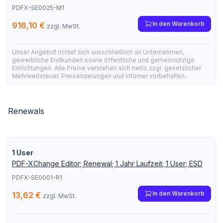
PDFX-SE0025-M1
In den Warenkorb
916,10 €
zzgl. MwSt.
Unser Angebot richtet sich ausschließlich an Unternehmen,
gewerbliche Endkunden sowie öffentliche und gemeinnützige
Einrichtungen. Alle Preise verstehen sich netto zzgl. gesetzlicher
Mehrwertsteuer. Preisänderungen und Irrtümer vorbehalten.
Renewals
1 User
PDF-XChange Editor; Renewal; 1 Jahr Laufzeit; 1 User; ESD
PDFX-SE0001-R1
In den Warenkorb
13,62 €
zzgl. MwSt.