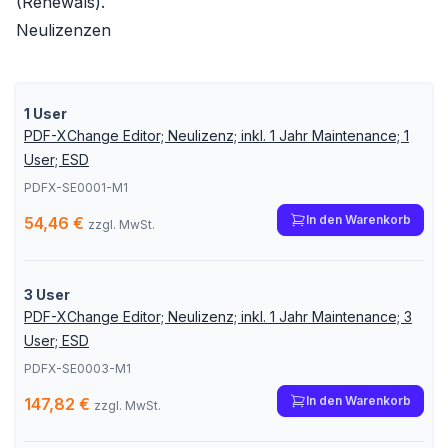
(Renewals).
Neulizenzen
1 User
PDF-XChange Editor; Neulizenz; inkl. 1 Jahr Maintenance; 1
User; ESD
PDFX-SE0001-M1
In den Warenkorb
54,46 €
zzgl. MwSt.
3 User
PDF-XChange Editor; Neulizenz; inkl. 1 Jahr Maintenance; 3
User; ESD
PDFX-SE0003-M1
In den Warenkorb
147,82 €
zzgl. MwSt.