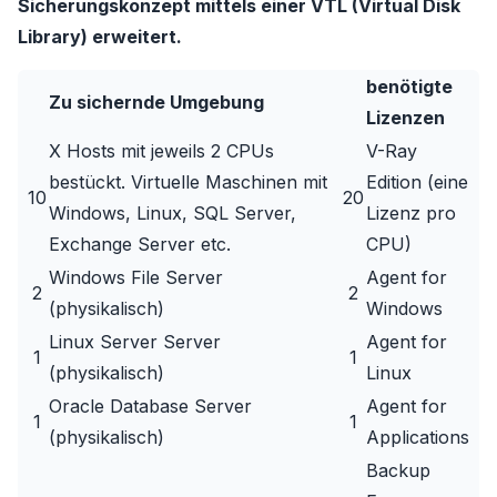
Sicherungskonzept mittels einer VTL (Virtual Disk
Library) erweitert.
benötigte
Zu sichernde Umgebung
Lizenzen
X Hosts mit jeweils 2 CPUs
V-Ray
bestückt. Virtuelle Maschinen mit
Edition (eine
10
20
Windows, Linux, SQL Server,
Lizenz pro
Exchange Server etc.
CPU)
Windows File Server
Agent for
2
2
(physikalisch)
Windows
Linux Server Server
Agent for
1
1
(physikalisch)
Linux
Oracle Database Server
Agent for
1
1
(physikalisch)
Applications
Backup