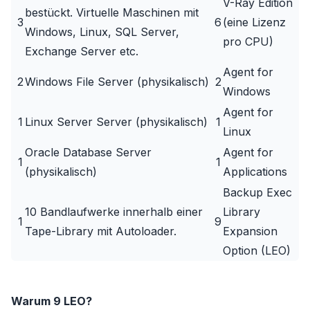
V-Ray Edition
bestückt. Virtuelle Maschinen mit
3
6
(eine Lizenz
Windows, Linux, SQL Server,
pro CPU)
Exchange Server etc.
Agent for
2
Windows File Server (physikalisch)
2
Windows
Agent for
1
Linux Server Server (physikalisch)
1
Linux
Oracle Database Server
Agent for
1
1
(physikalisch)
Applications
Backup Exec
10 Bandlaufwerke innerhalb einer
Library
1
9
Tape-Library mit Autoloader.
Expansion
Option (LEO)
Warum 9 LEO?