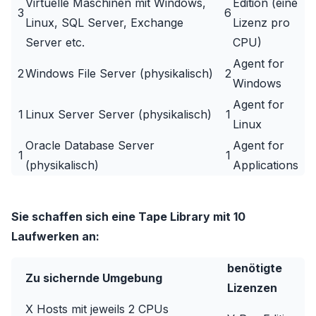
Virtuelle Maschinen mit Windows,
Edition (eine
3
6
Linux, SQL Server, Exchange
Lizenz pro
Server etc.
CPU)
Agent for
2
Windows File Server (physikalisch)
2
Windows
Agent for
1
Linux Server Server (physikalisch)
1
Linux
Oracle Database Server
Agent for
1
1
(physikalisch)
Applications
Sie schaffen sich eine Tape Library mit 10
Laufwerken an:
benötigte
Zu sichernde Umgebung
Lizenzen
X Hosts mit jeweils 2 CPUs