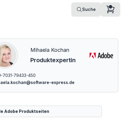
Suche
Mihaela Kochan
Produktexpertin
9-7031-79433-450
haela.kochan@software-express.de
le
Adobe
Produktseiten