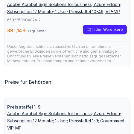
Adobe Acrobat Sign Solutions for business; Azure Edition;
Subscription 12 Monate; 1 User; Preisstaffel 10-49; VIP-MP
65322586CA02A12
In den Warenkorb
381,14 €
zzgl. MwSt.
Unser Angebot richtet sich ausschließlich an Unternehmen,
gewerbliche Endkunden sowie öffentliche und gemeinnützige
Einrichtungen. Alle Preise verstehen sich netto zzgl. gesetzlicher
Mehrwertsteuer. Preisänderungen und Irrtümer vorbehalten.
Preise für Behörden
Preisstaffel 1-9
Adobe Acrobat Sign Solutions for business; Azure Edition;
Subscription 12 Monate; 1 User; Preisstaffel 1-9; Government
VIP-MP