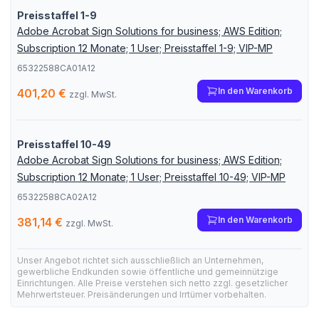
Preisstaffel 1-9
Adobe Acrobat Sign Solutions for business; AWS Edition;
Subscription 12 Monate; 1 User; Preisstaffel 1-9; VIP-MP
65322588CA01A12
In den Warenkorb
401,20 €
zzgl. MwSt.
Preisstaffel 10-49
Adobe Acrobat Sign Solutions for business; AWS Edition;
Subscription 12 Monate; 1 User; Preisstaffel 10-49; VIP-MP
65322588CA02A12
In den Warenkorb
381,14 €
zzgl. MwSt.
Unser Angebot richtet sich ausschließlich an Unternehmen,
gewerbliche Endkunden sowie öffentliche und gemeinnützige
Einrichtungen. Alle Preise verstehen sich netto zzgl. gesetzlicher
Mehrwertsteuer. Preisänderungen und Irrtümer vorbehalten.