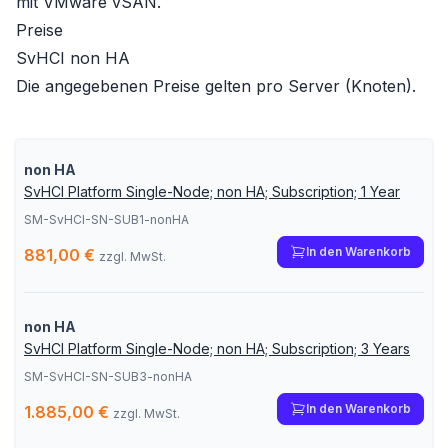
mit VMware vSAN.
Preise
SvHCI non HA
Die angegebenen Preise gelten pro Server (Knoten).
non HA
SvHCI Platform Single-Node; non HA; Subscription; 1 Year
SM-SvHCI-SN-SUB1-nonHA
In den Warenkorb
881,00 €
zzgl. MwSt.
non HA
SvHCI Platform Single-Node; non HA; Subscription; 3 Years
SM-SvHCI-SN-SUB3-nonHA
In den Warenkorb
1.885,00 €
zzgl. MwSt.