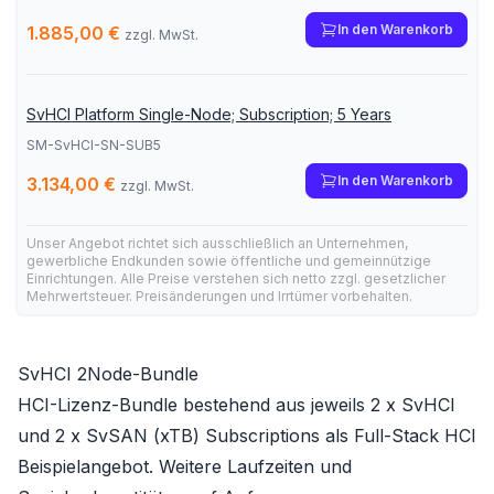
In den Warenkorb
1.885,00 €
zzgl. MwSt.
SvHCI Platform Single-Node; Subscription; 5 Years
SM-SvHCI-SN-SUB5
In den Warenkorb
3.134,00 €
zzgl. MwSt.
Unser Angebot richtet sich ausschließlich an Unternehmen,
gewerbliche Endkunden sowie öffentliche und gemeinnützige
Einrichtungen. Alle Preise verstehen sich netto zzgl. gesetzlicher
Mehrwertsteuer. Preisänderungen und Irrtümer vorbehalten.
SvHCI 2Node-Bundle
HCI-Lizenz-Bundle bestehend aus jeweils 2 x SvHCI
und 2 x SvSAN (xTB) Subscriptions als Full-Stack HCI
Beispielangebot. Weitere Laufzeiten und