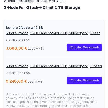
Speicherkapatitäten auf Anfrage.
2-Node Full-Stack-HCI mit 2 TB Storage
Bundle 2Node w/ 2 TB
Bundle 2Node; SvHCI and SvSAN 2 TB; Subscription; 1 Year
stormagic-24701
In den Warenkorb
3.688,00 €
zzgl. MwSt.
Bundle 2Node; SvHCI and SvSAN 2 TB; Subscription; 3 Years
stormagic-24702
In den Warenkorb
9.248,00 €
zzgl. MwSt.
Unser Angebot richtet sich ausschließlich an Unternehmen,
gewerbliche Endkunden sowie öffentliche und gemeinnützige
Einrichtungen. Alle Preise verstehen sich netto zzgl. gesetzlicher
Mehrwertsteuer. Preisänderungen und Irrtümer vorbehalten.