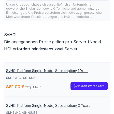
Unser Angebot richtet sich ausschließlich an Unternehmen,
gewerbliche Endkunden sowie öffentliche und gemeinnützige
Einrichtungen. Alle Preise verstehen sich netto zzgl. gesetzlicher
Mehrwertsteuer. Preisänderungen und Irrtümer vorbehalten.
SvHCI
Die angegebenen Preise gelten pro Server (Node).
HCI erfordert mindestens zwei Server.
SvHCI Platform Single-Node; Subscription; 1 Year
SM-SvHCI-SN-SUB1
In den Warenkorb
881,00 €
zzgl. MwSt.
SvHCI Platform Single-Node; Subscription; 3 Years
SM-SvHCI-SN-SUB3