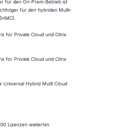
er für den On-Prem-Betrieb ist
achfolger für den hybriden Multi-
d (HMC)
.
rix for Private Cloud
und
Citrix
rix for Private Cloud
und
Citrix
ix Universal Hybrid Multi Cloud
000 Lizenzen weiterhin