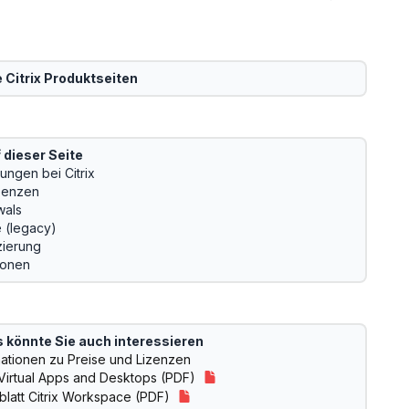
e
Citrix
Produktseiten
 dieser Seite
ungen bei Citrix
zenzen
als
e (legacy)
zierung
ionen
 könnte Sie auch interessieren
mationen zu Preise und Lizenzen
x Virtual Apps and Desktops (PDF)
blatt Citrix Workspace (PDF)