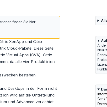
All
ationen finden Sie hier:
Auf
Citrix XenApp
und
Citrix
Änder
trix Cloud-Pakete. Diese Seite
Neuli
rix Virtual Apps (CVA), Citrix
Renew
Preis
en, da alle vier Produktlinien
Lizen
Funkt
onszwecken bestehen.
s and Desktops in der Form nicht
Das
Infor
lich wird auf die Unterteilung
Citri
ium und Advanced verzichtet.
Daten