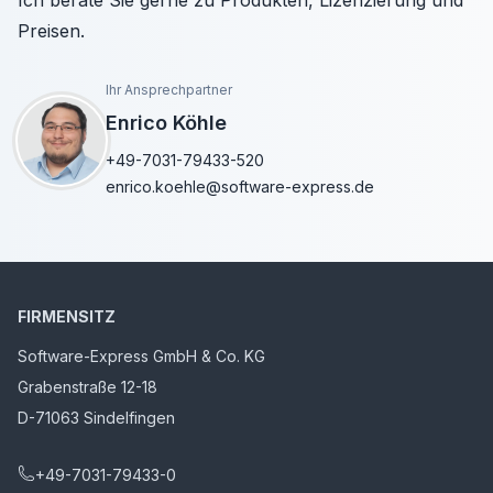
Ich berate Sie gerne zu Produkten, Lizenzierung und
Preisen.
Ihr Ansprechpartner
Enrico Köhle
+49-7031-79433-520
enrico.koehle@software-express.de
FIRMENSITZ
Software-Express GmbH & Co. KG
Grabenstraße 12-18
D-71063 Sindelfingen
+49-7031-79433-0