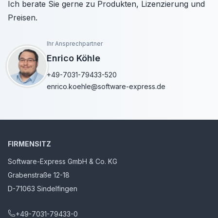
Ich berate Sie gerne zu Produkten, Lizenzierung und
Preisen.
Ihr Ansprechpartner
Enrico Köhle
+49-7031-79433-520
enrico.koehle@software-express.de
FIRMENSITZ
Software-Express GmbH & Co. KG
Grabenstraße 12-18
D-71063 Sindelfingen
+49-7031-79433-0