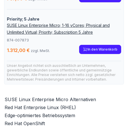
Priority; 5 Jahre
SUSE Linux Enterprise Micro; 1-16 vCores; Physical and
Unlimited Virtual; Priority; Subscription 5 Jahre
874-007873
In den Warenkorb
1.312,00 €
zzgl. MwSt.
Unser Angebot richtet sich ausschließlich an Unternehmen,
gewerbliche Endkunden sowie öffentliche und gemeinnützige
Einrichtungen. Alle Preise verstehen sich netto zzgl. gesetzlicher
Mehrwertsteuer. Preisänderungen und Irrtümer vorbehalten.
SUSE Linux Enterprise Micro Alternativen
Red Hat Enterprise Linux (RHEL)
Edge-optimiertes Betriebssystem
Red Hat OpenShift