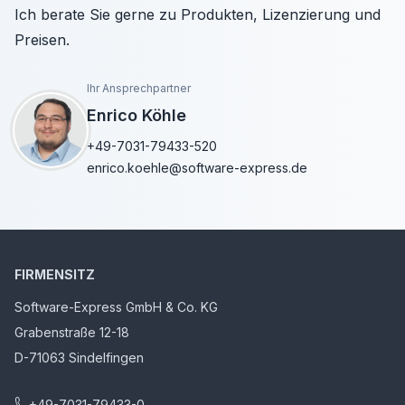
Ich berate Sie gerne zu Produkten, Lizenzierung und
Preisen.
Ihr Ansprechpartner
Enrico Köhle
+49-7031-79433-520
enrico.koehle@software-express.de
FIRMENSITZ
Software-Express GmbH & Co. KG
Grabenstraße 12-18
D-71063 Sindelfingen
+49-7031-79433-0