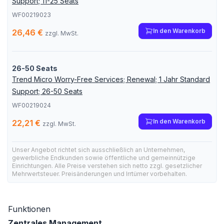
Support; 11-25 Seats
WF00219023
In den Warenkorb
26,46 €
zzgl. MwSt.
26-50 Seats
Trend Micro Worry-Free Services; Renewal; 1 Jahr Standard
Support; 26-50 Seats
WF00219024
In den Warenkorb
22,21 €
zzgl. MwSt.
Unser Angebot richtet sich ausschließlich an Unternehmen,
gewerbliche Endkunden sowie öffentliche und gemeinnützige
Einrichtungen. Alle Preise verstehen sich netto zzgl. gesetzlicher
Mehrwertsteuer. Preisänderungen und Irrtümer vorbehalten.
Funktionen
Zentrales Management