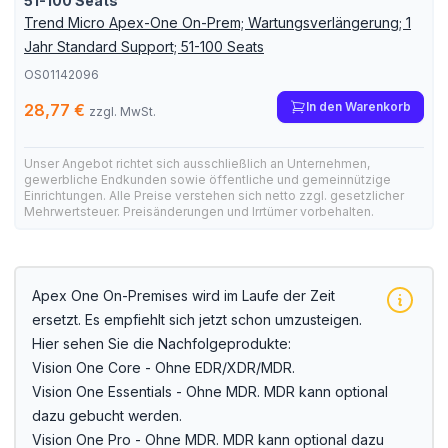
51-100 Seats
Trend Micro Apex-One On-Prem; Wartungsverlängerung; 1
Jahr Standard Support; 51-100 Seats
OS01142096
In den Warenkorb
28,77 €
zzgl. MwSt.
Unser Angebot richtet sich ausschließlich an Unternehmen,
gewerbliche Endkunden sowie öffentliche und gemeinnützige
Einrichtungen. Alle Preise verstehen sich netto zzgl. gesetzlicher
Mehrwertsteuer. Preisänderungen und Irrtümer vorbehalten.
Apex One On-Premises wird im Laufe der Zeit
ersetzt. Es empfiehlt sich jetzt schon umzusteigen.
Hier sehen Sie die Nachfolgeprodukte:
Vision One Core
- Ohne EDR/XDR/MDR.
Vision One Essentials
- Ohne MDR. MDR kann optional
dazu gebucht werden.
Vision One Pro
- Ohne MDR. MDR kann optional dazu