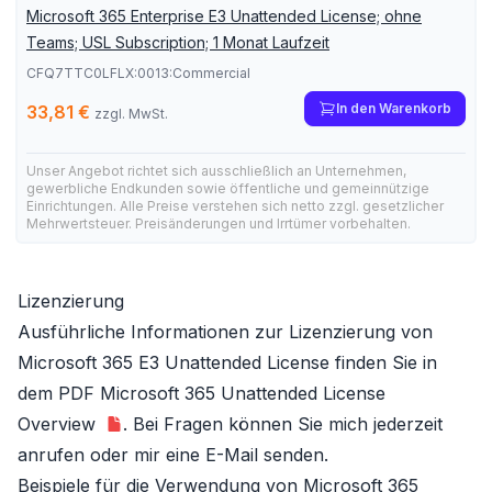
Microsoft 365 Enterprise E3 Unattended License; ohne
Teams; USL Subscription; 1 Monat Laufzeit
CFQ7TTC0LFLX:0013:Commercial
In den Warenkorb
33,81 €
zzgl. MwSt.
Unser Angebot richtet sich ausschließlich an Unternehmen,
gewerbliche Endkunden sowie öffentliche und gemeinnützige
Einrichtungen. Alle Preise verstehen sich netto zzgl. gesetzlicher
Mehrwertsteuer. Preisänderungen und Irrtümer vorbehalten.
Lizenzierung
Ausführliche Informationen zur Lizenzierung von
Microsoft 365 E3 Unattended License finden Sie in
dem PDF
Microsoft 365 Unattended License
Overview
. Bei Fragen können Sie mich jederzeit
anrufen oder mir eine E-Mail senden.
Beispiele für die Verwendung von Microsoft 365