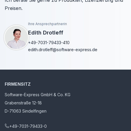
Ich berate Sie gerne zu Produkten, Lizenzierung und
Preisen.
Ihre Ansprechpartnerin
Edith Drotleff
+49-7031-79433-410
edith.drotleff@software-express.de
FIRMENSITZ
Software-Express GmbH & Co. KG
Grabenstraße 12-18
D-71063 Sindelfingen
+49-7031-79433-0