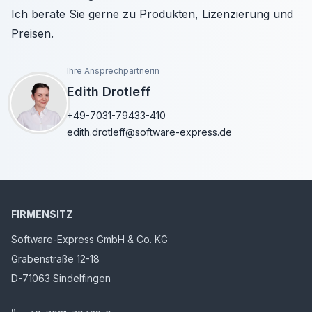
Ich berate Sie gerne zu Produkten, Lizenzierung und
Preisen.
Ihre Ansprechpartnerin
Edith Drotleff
+49-7031-79433-410
edith.drotleff@software-express.de
FIRMENSITZ
Software-Express GmbH & Co. KG
Grabenstraße 12-18
D-71063 Sindelfingen