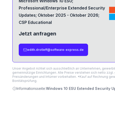
Microsoft Windows 10 ESU;
Professional/Enterprise Extended Security
Updates; Oktober 2025 - Oktober 2026;
CSP Educational
Jetzt anfragen
edith.drotleff@software-express.de
Unser Angebot richtet sich ausschließlich an Unternehmen, gewerb
gemeinnützige Einrichtungen. Alle Preise verstehen sich netto zzgl.
Preisänderungen und Irrtümer vorbehalten. *Kauf auf Rechnung gewä
Bonitätsprüfung.
Informationsseite:
Windows 10 ESU Extended Security U