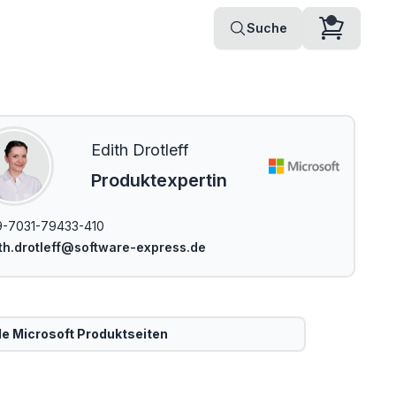
Suche
Edith Drotleff
Produktexpertin
-7031-79433-410
th.drotleff@software-express.de
le
Microsoft
Produktseiten