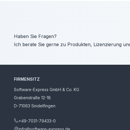
Haben Sie Fragen?
Ich berate Sie gerne zu Produkten, Lizenzierung un
FIRMENSITZ
Software-Express GmbH & Co. KG
Grabenstraße 12-18
D-71063 Sindelfingen
+49-7031-79433-0
info@software-express.de