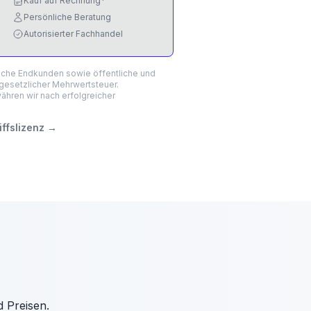
Kauf auf Rechnung*
Persönliche Beratung
Autorisierter Fachhandel
liche Endkunden sowie öffentliche und
 gesetzlicher Mehrwertsteuer.
hren wir nach erfolgreicher
ffslizenz
→
d Preisen.