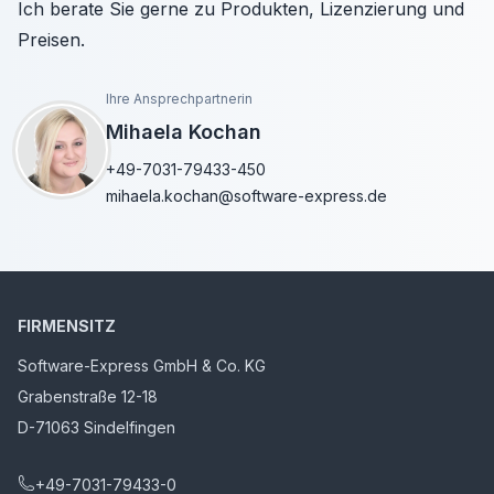
Ich berate Sie gerne zu Produkten, Lizenzierung und
Preisen.
Ihre Ansprechpartnerin
Mihaela Kochan
+49-7031-79433-450
mihaela.kochan@software-express.de
FIRMENSITZ
Software-Express GmbH & Co. KG
Grabenstraße 12-18
D-71063 Sindelfingen
+49-7031-79433-0