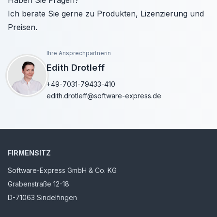
Haben Sie Fragen?
Ich berate Sie gerne zu Produkten, Lizenzierung und
Preisen.
Ihre Ansprechpartnerin
Edith Drotleff
+49-7031-79433-410
edith.drotleff@software-express.de
FIRMENSITZ
Software-Express GmbH & Co. KG
Grabenstraße 12-18
D-71063 Sindelfingen